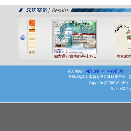
安泰人壽
四方通行旅遊網-戀上冬...
國立成功
友好鏈結：
四方山水E-Survey資訊網
智凰網路科技股份有限公司 版權所有，
Copyright (C)2005WingNet . A
地址: 802